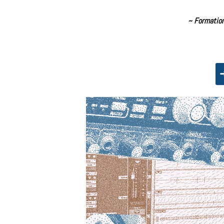
~ Formation
➜