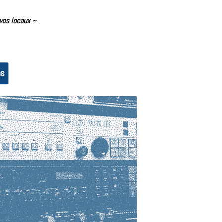
vos locaux
~
ns