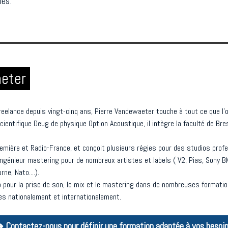
hes.
aeter
reelance depuis vingt-cinq ans, Pierre Vandewaeter touche à tout ce que l'or
ientifique Deug de physique Option Acoustique, il intègre la faculté de B
remière et Radio-France, et conçoit plusieurs régies pour des studios prof
& ingénieur mastering pour de nombreux artistes et labels ( V2, Pias, Sony B
e, Nato....).
 pour la prise de son, le mix et le mastering dans de nombreuses formati
ées nationalement et internationalement.
 Contactez-nous pour définir une formation adaptée à vos besoi