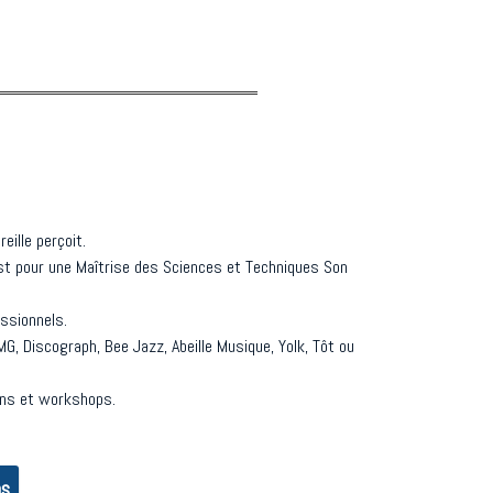
eille perçoit.
rest pour une Maîtrise des Sciences et Techniques Son
essionnels.
MG, Discograph, Bee Jazz, Abeille Musique, Yolk, Tôt ou
ons et workshops.
ns