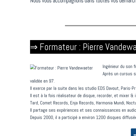
Nous vous accompagnons dans toutes vos démarc
⇒ Formateur : Pierre Vandew
Ingénieur du son f
Après un cursus sc
validée en 97.
Il exerce par la suite dans les studio EDS Davout, Paris-P
Il est à la fois réalisateur de disque, recorder, et mixer 
Tard, Comet Records, Enja Records, Harmonia Mundi, Nocturn
Il partage ses expériences et ses connaissances en audio
Depuis 2000, il a participé a environ 1200 disques diffus
➜